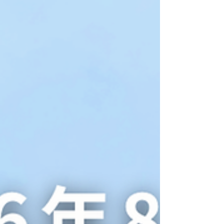
す。 糸くずフィルターは洗濯のたびにゴミを取り
除き、週に1回程度は水洗いするのがおすすめで
す。ゴミがたまると、水の流れが悪くなったり、
洗濯物にほこりや糸くずが付きやすくなったりす
ることがあります。 また、洗濯槽は市販の洗濯槽
クリーナーで1〜2か月に1回を目安に洗浄するの
がおすすめです。洗濯後はフタを開けたり、ドラ
イ設定をして洗濯槽内部を乾燥させると、湿気が
こもりにくくカビの発生を防ぎます。お手入れ方
法は機種によって異なるため、取扱説明書を確認
すると安心です。 一方で、スーツやジャケット、
ワンピース、シルクやウールなどのデリケートな
衣類や、プリーツ加工・装飾のある衣類は、家庭
の洗濯機でのお洗濯に迷うことも。 そんなときに
は、タチハナクリーニングにお任せください。 衣
類の素材や状態に合わせて丁寧に洗浄・乾燥・仕
上げを行い、気持