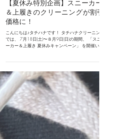
7月13日
【夏休み特別企画】スニーカー
＆上履きのクリーニングが割引
価格に！
こんにちは♪タチハナです！ タチハナクリーニング
では、 7月18日(土)〜８月9日(日)の期間、 「スニ
ーカー＆上履き 夏休みキャンペーン」 を開催いた
します。 キャンペーン期間中は、 スニーカーや上
履きを通常価格 １足 720円のところ、 なんと半額
以上お得な割引価格 １足 300円で クリーニングさ
せていただきます。 夏休みもいよいよ間近に迫
り、 「上履き洗いが大変！」という方も、 お子様
の通学用スニーカーを新学期に合わせて 「綺麗に
しておきたい」という方にも、 この機会にまとめ