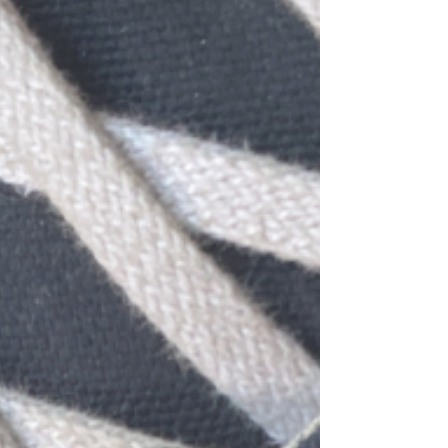
て出すととってもお得です！ ＝＝＝＝＝＝＝＝＝
＝＝＝＝＝＝＝＝＝＝＝＝ 「スニーカー＆上履き
夏休みキャンペーン」 期間：2026年7月18日
(土)〜8月9日(日) 特別価格：1足 300円 （通常価格
1足 720円） 仕上日：2026年8月24日(月)までに
お渡し ※機械洗い可の品物・全工程手洗いのもの
は除く ＝＝＝＝＝＝＝＝＝＝＝＝＝＝＝＝＝＝＝
＝＝ お近くのタチハナクリーニングにお持ちくだ
さい。