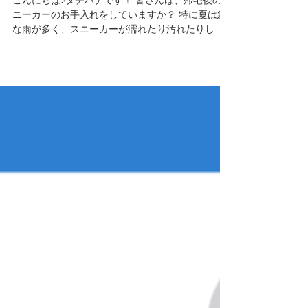
7月1日
帰宅後のケアが大事！スニーカ
ーのお手入れ
こんにちは♪タチハナです！ 皆さんは、帰宅後のス
ニーカーのお手入れをしていますか？ 特に夏は急
な雨が多く、スニーカーが濡れたり汚れたりしや
すい季節です。 汚れや水分をそのままにしておく
と、素材に負担がかかることもあるため、早めの
お手入れがおすすめです。 まずは靴ひもやインソ
ールを外し、ブラシで表面のホコリや汚れを軽く
落とします。脱いだ後に靴専用の乾燥剤を入れて
おくと、内部の湿気対策にもなります。 雨で濡れ
た場合は、タオルで水分を拭き取り、風通しの良
い場所で陰干ししましょう。丸めた新聞紙を中に
入れると、水分を吸収しながら型崩れ防止にも役
立ちます。 泥汚れが気になる場合は、ぬるま湯に