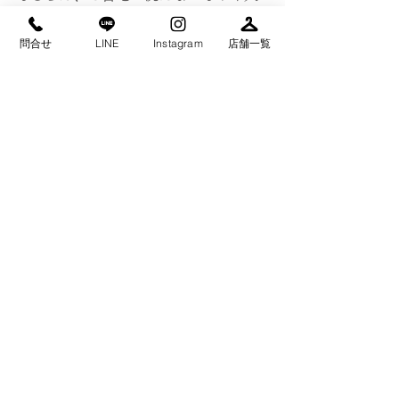
切なものなどはクリーニングに頼って
ください。
問合せ
LINE
Instagram
店舗一覧
タチハナではお客様の大切な衣類を丁
寧にキレイに仕上げてお渡しいたしま
す。
タチハナのInstagramはこちらから！
こちらも是非、フォローしていただけ
ると嬉しいです(^^)
Instagram：tachihanacleaning（タチハ
ナクリーニング）
→→　
https://instagram.com/tachihanacleani
ng?igshid=b9bdggn7wpw