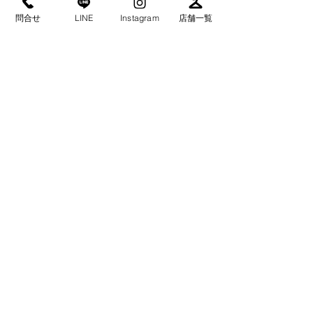
こちらも是非、フォローしていただけ
問合せ
LINE
Instagram
店舗一覧
ると嬉しいです(^^)
Instagram：tachihanacleaning（タチハ
ナクリーニング）
→→　
https://instagram.com/tachihanacleani
ng?igshid=b9bdggn7wpw
コメント
コメントを追加…