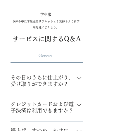
学生服
冬休み中に学生服はリフレッシュ！気持ちよく新学
期を迎えましょう。
​サービスに関するQ＆A
General1
その日のうちに仕上がり、
受け取りができますか？
当日仕上がりをお受けできる店舗
は本社のみとなっております。 ま
クレジットカードおよび電
子決済は利用できますか？
た、お品物によっては当日仕上が
りが難しいものもございますので
はい下記をご利用いただけます。
お問い合わせ下さいますようお願
クレジットカード決済 ・Visa ・
裾上げ、丈つめ、かけは