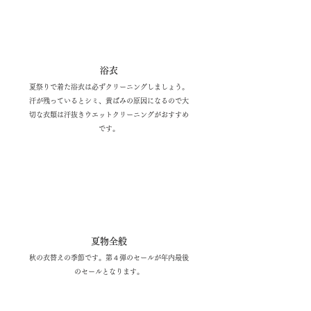
​8月
浴衣
夏祭りで着た浴衣は必ずクリーニングしましょう。
汗が残っているとシミ、黄ばみの原因になるので大
切な衣類は汗抜きウエットクリーニングがおすすめ
です。
​9月
夏物全般
秋の衣替えの季節です。第４弾のセールが年内最後
のセールとなります。