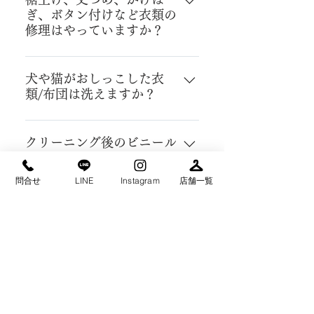
い申し上げます。
ぎ、ボタン付けなど衣類の
Mastercard ・JCB ・AMERICAN
修理はやっていますか？
EXPRESS ・Diners Club ・
Discover QR決済 ・PayPay 電子
衣料修理を承っておりますが、革
マネー決済 ・nanaco 従来通り、
製品及びダウン製品の修理をする
犬や猫がおしっこした衣
現金とCoGCa（コジカ）もご利用
類/布団は洗えますか？
ことができません。料金について
いただけます。 ※ CoGCa（コジ
は修理の料金表をご覧ください。
カ）は上荒川ベニマル店・泉ベニ
品物の状態によりお預かりできる
マル店除く
ものとできないものがございま
クリーニング後のビニール
包装はそのままでいいです
す。 単品洗いとなりますので追加
か？
料金が発生いたします。セール中
問合せ
LINE
Instagram
店舗一覧
でも割引対象外となります。
そのまま保管しますとカビや変色
の原因となります。 ビニール包装
​クリーニングに関するQ
を外していただき風通しのいいと
＆A
ころで適度に陰干しをしてから保
管してください。
General6