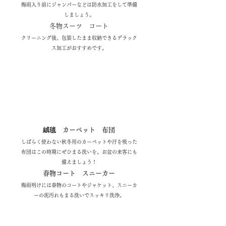
ル
梅雨入り前にジャンパーなどは防水加工をして準備
しましょう。
冬物スーツ コート
クリーニング後、包装したまま収納できるデラック
ス加工がおすすめです。
​7月
絨毯 カーペット 布団
しばらく使わない秋冬用のカーペットや汗を吸った
布団はこの時期にぜひまる洗いを。お盆の来客にも
備えましょう！
​夏
春物コート スニーカー
の
梅雨明けには春物のコートやジャケット、スニーカ
セ
ーの泥汚れもまる洗いでスッキリ洗浄。
｜
ル