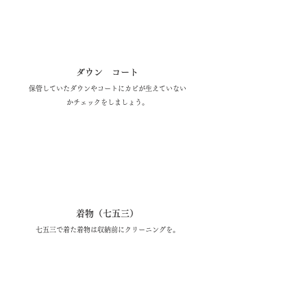
​10月
​秋
の
セ
｜
ダウン コート
ル
保管していたダウンやコートにカビが生えていない
かチェックをしましょう。
​11月
着物（七五三）
七五三で着た着物は収納前にクリーニングを。
​12月