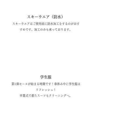
スキーウエア（防水）
スキーウエアはご使用前に防水加工をするのがおす
すめです。加工のみも承っております。
3月
学生服
第1弾セールが始まる時期です！春休み中に学生服は
リフレッシュ！
卒業式で着たスーツもクリーニングへ。
​春
の
セ
｜
ル
4月