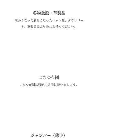
冬物全般・革製品
暖かくなって着なくなったニット類、ダウンコー
ト、革製品はお早めにお持ちください。
5月
こたつ布団
こたつ布団は収納する前に洗いましょう。
​6月
​梅
雨
の
セ
ジャンパー（薄手）
｜