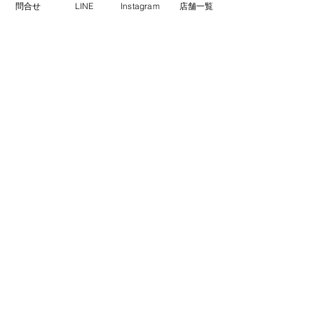
問合せ
LINE
Instagram
店舗一覧
ると嬉しいです(^^)
Instagram：tachihanacleaning（タチハ
ナクリーニング）
→→　
https://instagram.com/tachihanacleani
ng?igshid=b9bdggn7wpw
コメント
コメントを追加…