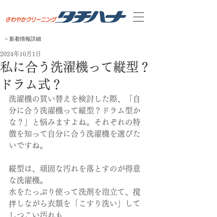
> 新着
​情報
​詳細
2024年10月1日
私に合う洗濯機って縦型？
ドラム式？
洗濯機の買い替えを検討した際、「自
分に合う洗濯機って縦型？ドラム型か
な？」と悩みますよね。それぞれの特
徴を知って自分に合う洗濯機を選びた
いですね。
縦型は、頑固な汚れを落とすのが得意
な洗濯機。
水をたっぷり使って洗剤を泡立て、撹
拌しながら衣類を「こすり洗い」して
しつこい汚れも