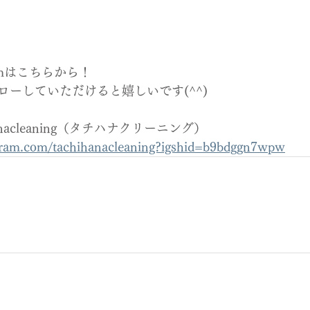
ramはこちらから！
ローしていただけると嬉しいです(^^)
hihanacleaning（タチハナクリーニング）
agram.com/tachihanacleaning?igshid=b9bdggn7wpw