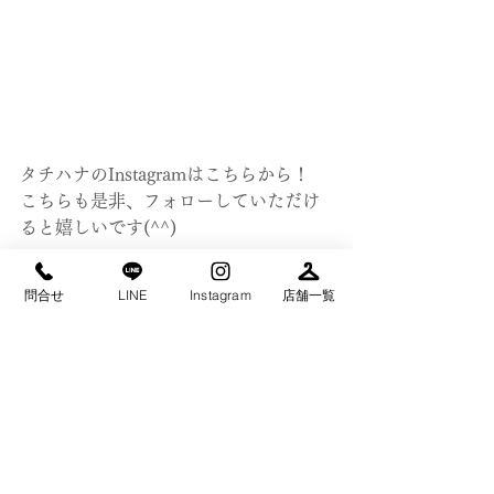
タチハナのInstagramはこちらから！
こちらも是非、フォローしていただけ
ると嬉しいです(^^)
Instagram：tachihanacleaning（タチハ
問合せ
LINE
Instagram
店舗一覧
ナクリーニング）
→→　
https://instagram.com/tachihanacleani
ng?igshid=b9bdggn7wpw