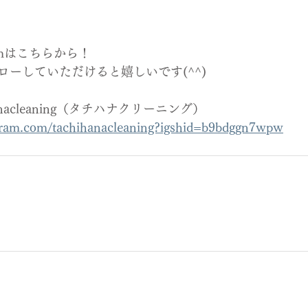
ramはこちらから！
ローしていただけると嬉しいです(^^)
hihanacleaning（タチハナクリーニング）
agram.com/tachihanacleaning?igshid=b9bdggn7wpw