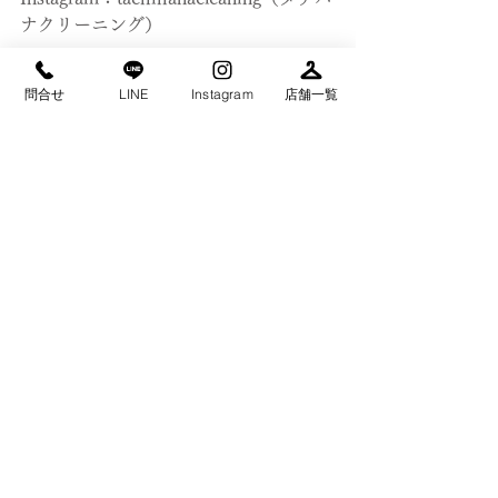
ナクリーニング）
→→　
https://instagram.com/tachihanacleani
問合せ
LINE
Instagram
店舗一覧
ng?igshid=b9bdggn7wpw
コメント
コメントを追加…
本サイトご利用について
クリーニング約款