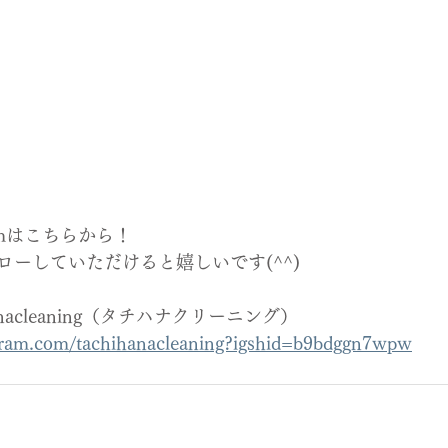
ramはこちらから！
ローしていただけると嬉しいです(^^)
hihanacleaning（タチハナクリーニング）
agram.com/tachihanacleaning?igshid=b9bdggn7wpw