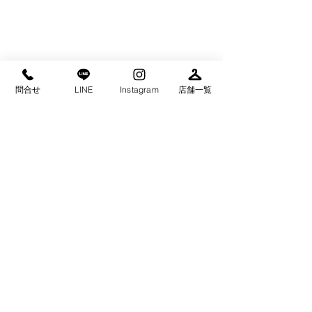
問合せ
LINE
Instagram
店舗一覧
タチハナのInstagramはこちらから！
こちらも是非、フォローしていただけ
ると嬉しいです(^^)
Instagram：tachihanacleaning（タチハ
ナクリーニング）→→　
https://instagram.com/tachihanacleani
ng?igshid=b9bdggn7wpw