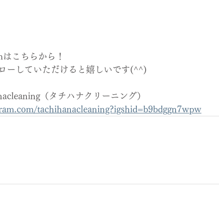
ramはこちらから！
ローしていただけると嬉しいです(^^)
hihanacleaning（タチハナクリーニング）
agram.com/tachihanacleaning?igshid=b9bdggn7wpw