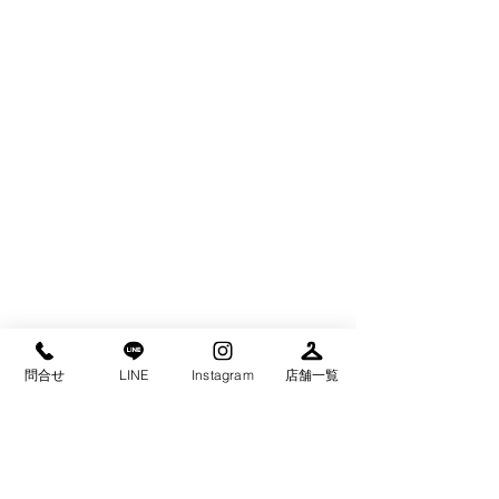
タチハナのInstagramはこちらから！こ
ちらも是非、フォローしていただける
問合せ
LINE
Instagram
店舗一覧
と嬉しいです(^^)Instagram：
tachihanacleaning（タチハナクリーニ
ング）→→　
https://instagram.com/tachihanacleani
ng?igshid=b9bdggn7wpw